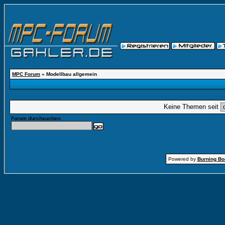
MPC Forum
» Modellbau allgemein
Keine Themen seit
Forum durchsuchen:
Powered by
Burning Boa