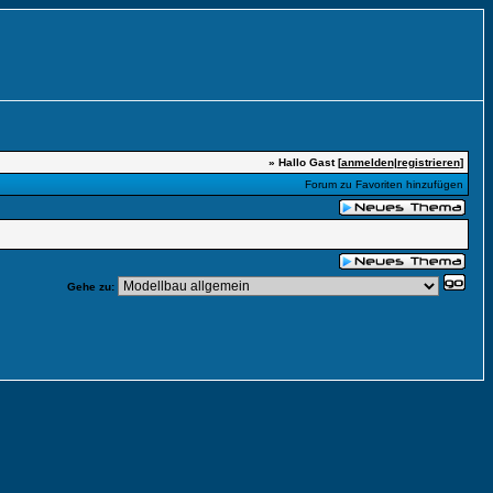
» Hallo Gast [
anmelden
|
registrieren
]
Forum zu Favoriten hinzufügen
Gehe zu: