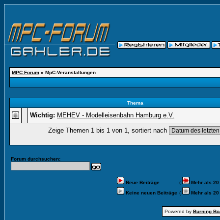
MPC Forum
» MpC-Veranstaltungen
Thema
Wichtig:
MEHEV - Modelleisenbahn Hamburg e.V.
Zeige Themen 1 bis 1 von 1, sortiert nach
Forum durchsuchen:
Neue Beiträge
(
Mehr als 20
Keine neuen Beiträge
(
Mehr als 20
Powered by
Burning Boa