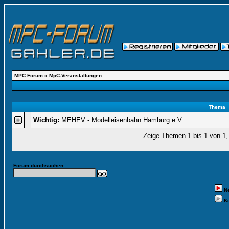
MPC Forum
» MpC-Veranstaltungen
Thema
Wichtig:
MEHEV - Modelleisenbahn Hamburg e.V.
Zeige Themen 1 bis 1 von 1, 
Forum durchsuchen:
N
Ke