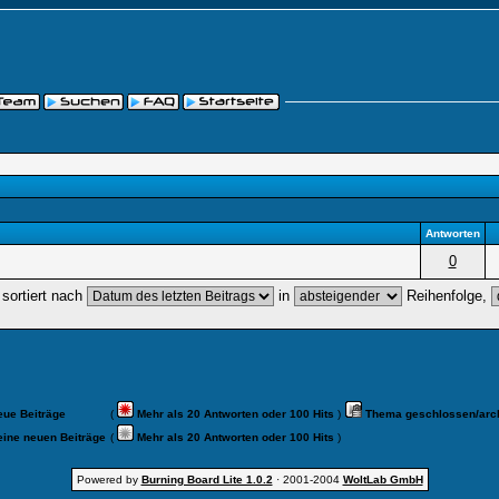
Antworten
0
sortiert nach
in
Reihenfolge,
eue Beiträge
(
Mehr als 20 Antworten oder 100 Hits
)
Thema geschlossen/arch
ine neuen Beiträge
(
Mehr als 20 Antworten oder 100 Hits
)
Powered by
Burning Board Lite 1.0.2
· 2001-2004
WoltLab GmbH