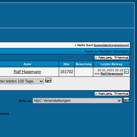
» Hallo Gast [
anmelden
|
registrieren
]
Forum zu Favoriten hinzufügen
Autor
Hits
Bewertung
Letzter Beitrag
20.01.2023
20:18
Ralf Hagemann
161702
von
Ralf Hagemann
Gehe zu:
iviert