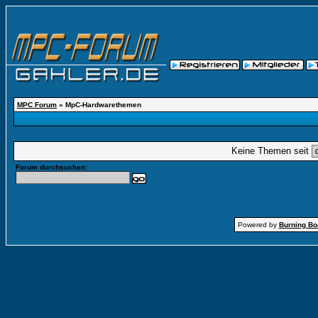
MPC Forum
» MpC-Hardwarethemen
Keine Themen seit
Forum durchsuchen:
Powered by
Burning Boa