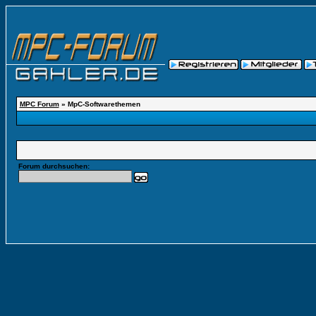
MPC Forum
» MpC-Softwarethemen
Forum durchsuchen: