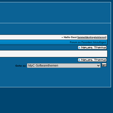
» Hallo Gast [
anmelden
|
registrieren
]
Forum zu Favoriten hinzufügen
Gehe zu: