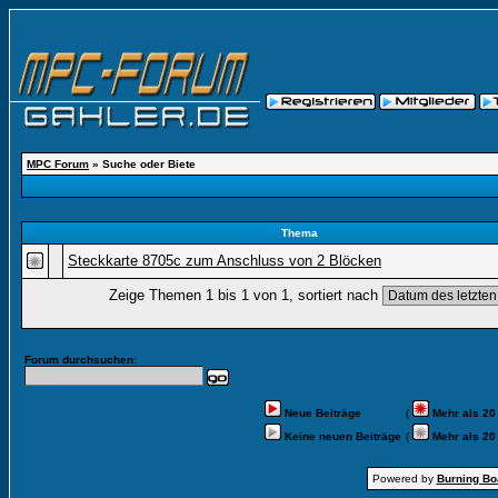
MPC Forum
» Suche oder Biete
Thema
Steckkarte 8705c zum Anschluss von 2 Blöcken
Zeige Themen 1 bis 1 von 1, sortiert nach
Forum durchsuchen:
Neue Beiträge
(
Mehr als 20
Keine neuen Beiträge
(
Mehr als 20
Powered by
Burning Boa