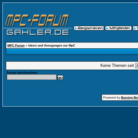
MPC Forum
» Ideen und Anregungen zur MpC
Keine Themen seit
Forum durchsuchen:
Powered by
Burning Boa