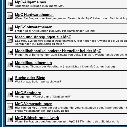
MpC-Allgemeines
Allgemeine Beiträge zum Thema MpC
MpC-Hardwarethemen
Wenn Sie Fragen oder Anregungen zur Elektronik der MpC haben, sind Sie hier richti
MpC-Softwarethemen
Fragen oder Anregungen zum MpC-Programm finden Sie hier
Ideen und Anregungen zur MpC
Das MpC-System wird ständig weiterentwickelt. Hier haben die Anwender die Gelegen
Anregungen zur Diskussion zu stellen.
Modellbahnartikel anderer Hersteller bei der MpC
Fragen oder Bemerkungen zum Einsatz von Loks, Signalen, Weichenantrieben etc. b
Modellbau allgemein
Allgemeine Themen zur Modellbahn (muss nichts mit der MpC zu tun haben)
Suche oder Biete
Wer hat was übrig - wer sucht was?
MpC-Seminare
Anregungen, Wünsche und "Manöverkritik"
MpC-Veranstaltungen
Hier können MpC-Anwender auf anstehende Veranstaltungen oder Anwendertreffen hi
Fremd-Veranstaltungen ohne MpC-Bezug.
MpC-Bildschirmstellwerk
Wenn Sie Fragen oder Anregungen zum MpC-BSTW haben, sind Sie hier richtig