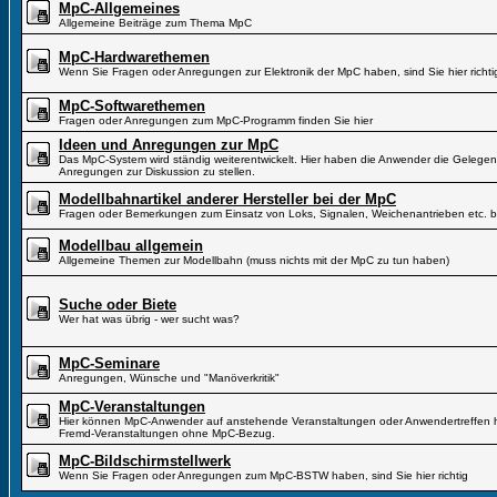
MpC-Allgemeines
Allgemeine Beiträge zum Thema MpC
MpC-Hardwarethemen
Wenn Sie Fragen oder Anregungen zur Elektronik der MpC haben, sind Sie hier richti
MpC-Softwarethemen
Fragen oder Anregungen zum MpC-Programm finden Sie hier
Ideen und Anregungen zur MpC
Das MpC-System wird ständig weiterentwickelt. Hier haben die Anwender die Gelegen
Anregungen zur Diskussion zu stellen.
Modellbahnartikel anderer Hersteller bei der MpC
Fragen oder Bemerkungen zum Einsatz von Loks, Signalen, Weichenantrieben etc. b
Modellbau allgemein
Allgemeine Themen zur Modellbahn (muss nichts mit der MpC zu tun haben)
Suche oder Biete
Wer hat was übrig - wer sucht was?
MpC-Seminare
Anregungen, Wünsche und "Manöverkritik"
MpC-Veranstaltungen
Hier können MpC-Anwender auf anstehende Veranstaltungen oder Anwendertreffen hi
Fremd-Veranstaltungen ohne MpC-Bezug.
MpC-Bildschirmstellwerk
Wenn Sie Fragen oder Anregungen zum MpC-BSTW haben, sind Sie hier richtig