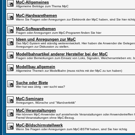
MpC-Allgemeines
Allgemeine Beiträge zum Thema MpC
MpC-Hardwarethemen
Wenn Sie Fragen oder Anregungen zur Elektronik der MpC haben, sind Sie hier richti
MpC-Softwarethemen
Fragen oder Anregungen zum MpC-Programm finden Sie hier
Ideen und Anregungen zur MpC
Das MpC-System wird ständig weiterentwickelt. Hier haben die Anwender die Gelegen
Anregungen zur Diskussion zu stellen.
Modellbahnartikel anderer Hersteller bei der MpC
Fragen oder Bemerkungen zum Einsatz von Loks, Signalen, Weichenantrieben etc. b
Modellbau allgemein
Allgemeine Themen zur Modellbahn (muss nichts mit der MpC zu tun haben)
Suche oder Biete
Wer hat was übrig - wer sucht was?
MpC-Seminare
Anregungen, Wünsche und "Manöverkritik"
MpC-Veranstaltungen
Hier können MpC-Anwender auf anstehende Veranstaltungen oder Anwendertreffen hi
Fremd-Veranstaltungen ohne MpC-Bezug.
MpC-Bildschirmstellwerk
Wenn Sie Fragen oder Anregungen zum MpC-BSTW haben, sind Sie hier richtig