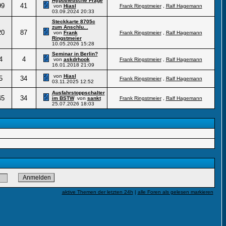
Hypothetische Frage
99
41
von
Hiasl
Frank Ringstmeier
,
Ralf Hagemann
03.09.2024
20:33
Steckkarte 8705c
zum Anschlu...
20
87
von
Frank
Frank Ringstmeier
,
Ralf Hagemann
Ringstmeier
10.05.2026
15:28
Seminar in Berlin?
4
4
von
askdrhook
Frank Ringstmeier
,
Ralf Hagemann
16.01.2018
21:09
von
Hiasl
5
34
Frank Ringstmeier
,
Ralf Hagemann
03.11.2025
12:52
Ausfahrstoppschalter
45
34
im BSTW
von
sankt
Frank Ringstmeier
,
Ralf Hagemann
25.07.2026
18:03
aktive Themen der letzten 24h
|
alle Foren als gelesen markieren