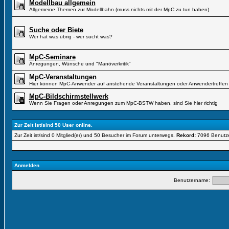
Modellbau allgemein
Allgemeine Themen zur Modellbahn (muss nichts mit der MpC zu tun haben)
Suche oder Biete
Wer hat was übrig - wer sucht was?
MpC-Seminare
Anregungen, Wünsche und "Manöverkritik"
MpC-Veranstaltungen
Hier können MpC-Anwender auf anstehende Veranstaltungen oder Anwendertreffen 
MpC-Bildschirmstellwerk
Wenn Sie Fragen oder Anregungen zum MpC-BSTW haben, sind Sie hier richtig
Zur Zeit ist/sind 50 User online.
Zur Zeit ist/sind 0 Mitglied(er) und 50 Besucher im Forum unterwegs.
Rekord:
7096 Benutz
Anmelden
Benutzername: