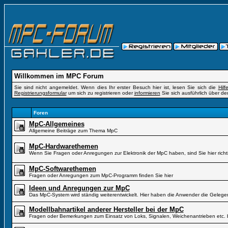
Willkommen im MPC Forum
Sie sind nicht angemeldet. Wenn dies Ihr erster Besuch hier ist, lesen Sie sich die
Hil
Registrierungsformular
um sich zu registrieren oder
informieren
Sie sich ausführlich über de
Foren
MpC-Allgemeines
Allgemeine Beiträge zum Thema MpC
MpC-Hardwarethemen
Wenn Sie Fragen oder Anregungen zur Elektronik der MpC haben, sind Sie hier richt
MpC-Softwarethemen
Fragen oder Anregungen zum MpC-Programm finden Sie hier
Ideen und Anregungen zur MpC
Das MpC-System wird ständig weiterentwickelt. Hier haben die Anwender die Gelegen
Modellbahnartikel anderer Hersteller bei der MpC
Fragen oder Bemerkungen zum Einsatz von Loks, Signalen, Weichenantrieben etc. 