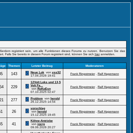
erdem registriert sein, um alle Funktionen dieses Forums zu nutzen. Benutzen Sie das
t. Falls Sie bereits in diesem Forum registriert sind, können Sie sich
hier
anmelden.
räge
Themen
Letzter Beitrag
Moderatoren
Neue Lok
von
vss32
35
143
Frank Ringstmeier
,
Ralf Hagemann
17.04.2026
19:41
12Volt Loks und 13,5
Volt Fa...
64
229
Frank Ringstmeier
,
Ralf Hagemann
von
RoKoEsn
07.10.2025
02:47
Problem
von
herold
21
277
Frank Ringstmeier
,
Ralf Hagemann
26.12.2025
14:54
vorschlag
61
26
von
herold
Frank Ringstmeier
,
Ralf Hagemann
15.12.2025
19:45
Köhne-Antriebe
45
41
von
joerg
Frank Ringstmeier
,
Ralf Hagemann
09.06.2026
20:27