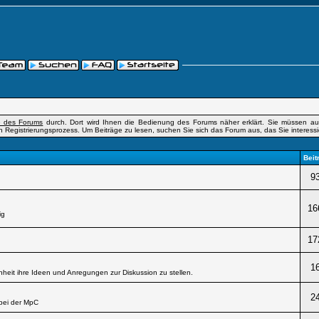
fe des Forums
durch. Dort wird Ihnen die Bedienung des Forums näher erklärt. Sie müssen auß
n Registrierungsprozess. Um Beiträge zu lesen, suchen Sie sich das Forum aus, das Sie interessier
Beit
9
16
ig
17
1
heit ihre Ideen und Anregungen zur Diskussion zu stellen.
2
bei der MpC