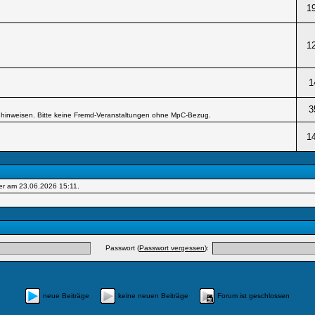
1
1
1
3
hinweisen. Bitte keine Fremd-Veranstaltungen ohne MpC-Bezug.
1
er am 23.06.2026
15:11
.
Passwort (
Passwort vergessen
):
neue Beiträge
keine neuen Beiträge
Forum ist geschlossen