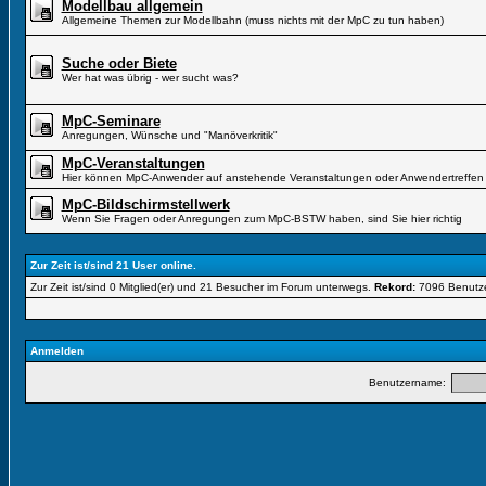
Modellbau allgemein
Allgemeine Themen zur Modellbahn (muss nichts mit der MpC zu tun haben)
Suche oder Biete
Wer hat was übrig - wer sucht was?
MpC-Seminare
Anregungen, Wünsche und "Manöverkritik"
MpC-Veranstaltungen
Hier können MpC-Anwender auf anstehende Veranstaltungen oder Anwendertreffen 
MpC-Bildschirmstellwerk
Wenn Sie Fragen oder Anregungen zum MpC-BSTW haben, sind Sie hier richtig
Zur Zeit ist/sind 21 User online.
Zur Zeit ist/sind 0 Mitglied(er) und 21 Besucher im Forum unterwegs.
Rekord:
7096 Benutz
Anmelden
Benutzername: