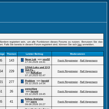
erdem registriert sein, um alle Funktionen dieses Forums zu nutzen. Benutzen Sie das
t. Falls Sie bereits in diesem Forum registriert sind, können Sie sich
hier
anmelden.
räge
Themen
Letzter Beitrag
Moderatoren
Neue Lok
von
vss32
35
143
Frank Ringstmeier
,
Ralf Hagemann
17.04.2026
19:41
12Volt Loks und 13,5
Volt Fa...
64
229
Frank Ringstmeier
,
Ralf Hagemann
von
RoKoEsn
07.10.2025
02:47
Problem
von
herold
21
277
Frank Ringstmeier
,
Ralf Hagemann
26.12.2025
14:54
vorschlag
61
26
von
herold
Frank Ringstmeier
,
Ralf Hagemann
15.12.2025
19:45
Köhne-Antriebe
45
41
von
joerg
Frank Ringstmeier
,
Ralf Hagemann
09.06.2026
20:27