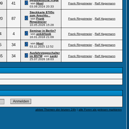
Hypothetische Frage
99
41
von
Hiasl
Frank Ringstmeier
,
Ralf Hagemann
03.09.2024
20:33
Steckkarte 8705c
zum Anschlu...
20
87
von
Frank
Frank Ringstmeier
,
Ralf Hagemann
Ringstmeier
10.05.2026
15:28
Seminar in Berlin?
4
4
von
askdrhook
Frank Ringstmeier
,
Ralf Hagemann
16.01.2018
21:09
von
Hiasl
5
34
Frank Ringstmeier
,
Ralf Hagemann
03.11.2025
12:52
Ausfahrstoppschalter
45
34
im BSTW
von
sankt
Frank Ringstmeier
,
Ralf Hagemann
25.07.2026
18:03
aktive Themen der letzten 24h
|
alle Foren als gelesen markieren