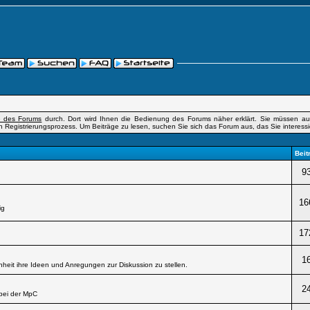
fe des Forums
durch. Dort wird Ihnen die Bedienung des Forums näher erklärt. Sie müssen auß
n Registrierungsprozess. Um Beiträge zu lesen, suchen Sie sich das Forum aus, das Sie interessier
Beit
9
16
ig
17
1
heit ihre Ideen und Anregungen zur Diskussion zu stellen.
2
bei der MpC