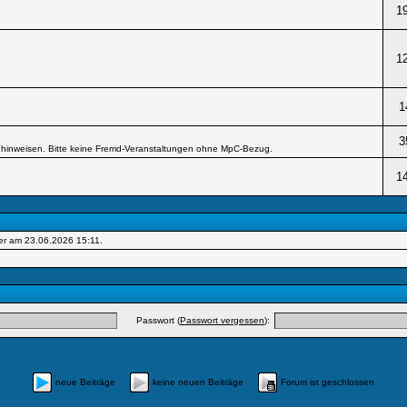
1
1
1
3
hinweisen. Bitte keine Fremd-Veranstaltungen ohne MpC-Bezug.
1
er am 23.06.2026
15:11
.
Passwort (
Passwort vergessen
):
neue Beiträge
keine neuen Beiträge
Forum ist geschlossen