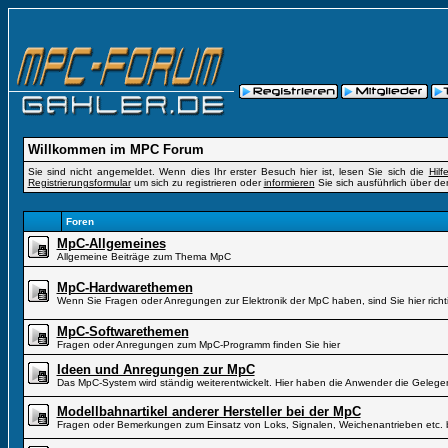
Willkommen im MPC Forum
Sie sind nicht angemeldet. Wenn dies Ihr erster Besuch hier ist, lesen Sie sich die
Hil
Registrierungsformular
um sich zu registrieren oder
informieren
Sie sich ausführlich über de
Foren
MpC-Allgemeines
Allgemeine Beiträge zum Thema MpC
MpC-Hardwarethemen
Wenn Sie Fragen oder Anregungen zur Elektronik der MpC haben, sind Sie hier richt
MpC-Softwarethemen
Fragen oder Anregungen zum MpC-Programm finden Sie hier
Ideen und Anregungen zur MpC
Das MpC-System wird ständig weiterentwickelt. Hier haben die Anwender die Gelegen
Modellbahnartikel anderer Hersteller bei der MpC
Fragen oder Bemerkungen zum Einsatz von Loks, Signalen, Weichenantrieben etc. 