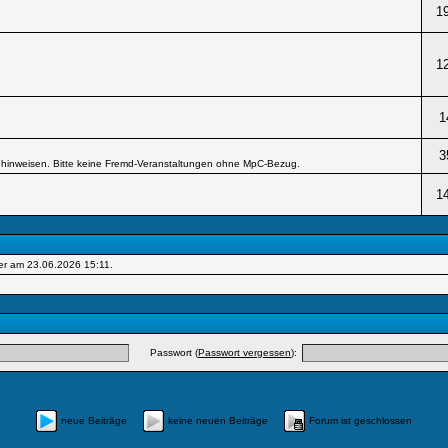
1
1
1
3
hinweisen. Bitte keine Fremd-Veranstaltungen ohne MpC-Bezug.
1
er am 23.06.2026
15:11
.
Passwort (
Passwort vergessen
):
neue Beiträge
keine neuen Beiträge
Forum ist geschlossen