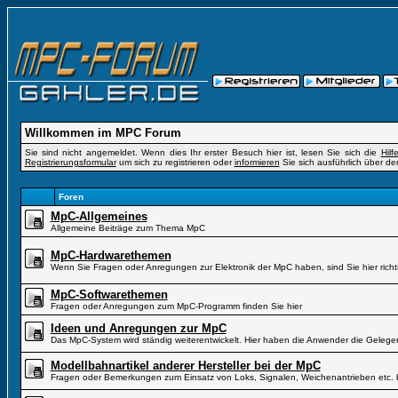
Willkommen im MPC Forum
Sie sind nicht angemeldet. Wenn dies Ihr erster Besuch hier ist, lesen Sie sich die
Hil
Registrierungsformular
um sich zu registrieren oder
informieren
Sie sich ausführlich über de
Foren
MpC-Allgemeines
Allgemeine Beiträge zum Thema MpC
MpC-Hardwarethemen
Wenn Sie Fragen oder Anregungen zur Elektronik der MpC haben, sind Sie hier richt
MpC-Softwarethemen
Fragen oder Anregungen zum MpC-Programm finden Sie hier
Ideen und Anregungen zur MpC
Das MpC-System wird ständig weiterentwickelt. Hier haben die Anwender die Gelegen
Modellbahnartikel anderer Hersteller bei der MpC
Fragen oder Bemerkungen zum Einsatz von Loks, Signalen, Weichenantrieben etc. 