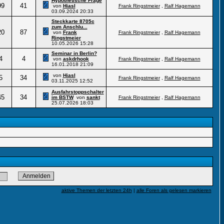
Hypothetische Frage
99
41
von
Hiasl
Frank Ringstmeier
,
Ralf Hagemann
03.09.2024
20:33
Steckkarte 8705c
zum Anschlu...
20
87
von
Frank
Frank Ringstmeier
,
Ralf Hagemann
Ringstmeier
10.05.2026
15:28
Seminar in Berlin?
4
4
von
askdrhook
Frank Ringstmeier
,
Ralf Hagemann
16.01.2018
21:09
von
Hiasl
5
34
Frank Ringstmeier
,
Ralf Hagemann
03.11.2025
12:52
Ausfahrstoppschalter
45
34
im BSTW
von
sankt
Frank Ringstmeier
,
Ralf Hagemann
25.07.2026
18:03
aktive Themen der letzten 24h
|
alle Foren als gelesen markieren