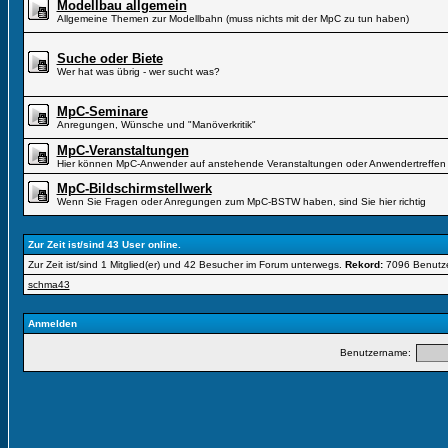
Modellbau allgemein
Allgemeine Themen zur Modellbahn (muss nichts mit der MpC zu tun haben)
Suche oder Biete
Wer hat was übrig - wer sucht was?
MpC-Seminare
Anregungen, Wünsche und "Manöverkritik"
MpC-Veranstaltungen
Hier können MpC-Anwender auf anstehende Veranstaltungen oder Anwendertreffen 
MpC-Bildschirmstellwerk
Wenn Sie Fragen oder Anregungen zum MpC-BSTW haben, sind Sie hier richtig
Zur Zeit ist/sind 43 User online.
Zur Zeit ist/sind 1 Mitglied(er) und 42 Besucher im Forum unterwegs.
Rekord:
7096 Benutz
schma43
Anmelden
Benutzername: