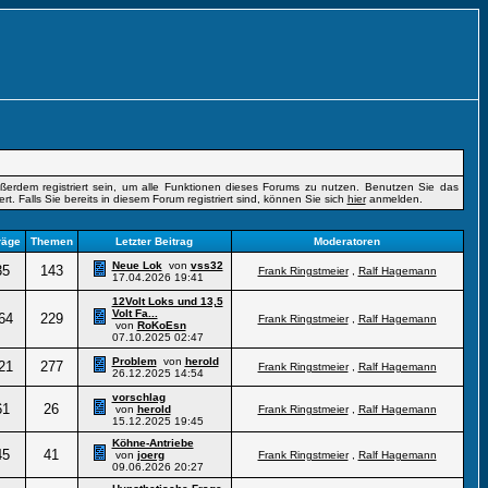
erdem registriert sein, um alle Funktionen dieses Forums zu nutzen. Benutzen Sie das
t. Falls Sie bereits in diesem Forum registriert sind, können Sie sich
hier
anmelden.
räge
Themen
Letzter Beitrag
Moderatoren
Neue Lok
von
vss32
35
143
Frank Ringstmeier
,
Ralf Hagemann
17.04.2026
19:41
12Volt Loks und 13,5
Volt Fa...
64
229
Frank Ringstmeier
,
Ralf Hagemann
von
RoKoEsn
07.10.2025
02:47
Problem
von
herold
21
277
Frank Ringstmeier
,
Ralf Hagemann
26.12.2025
14:54
vorschlag
61
26
von
herold
Frank Ringstmeier
,
Ralf Hagemann
15.12.2025
19:45
Köhne-Antriebe
45
41
von
joerg
Frank Ringstmeier
,
Ralf Hagemann
09.06.2026
20:27