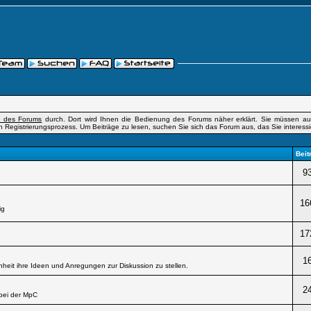
fe des Forums
durch. Dort wird Ihnen die Bedienung des Forums näher erklärt. Sie müssen auß
n Registrierungsprozess. Um Beiträge zu lesen, suchen Sie sich das Forum aus, das Sie interessier
Beit
9
16
ig
17
1
heit ihre Ideen und Anregungen zur Diskussion zu stellen.
2
bei der MpC