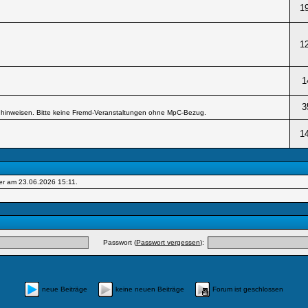
1
1
1
3
hinweisen. Bitte keine Fremd-Veranstaltungen ohne MpC-Bezug.
1
er am 23.06.2026
15:11
.
Passwort (
Passwort vergessen
):
neue Beiträge
keine neuen Beiträge
Forum ist geschlossen