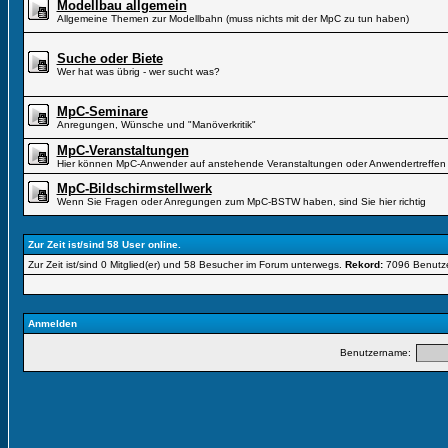
Modellbau allgemein
Allgemeine Themen zur Modellbahn (muss nichts mit der MpC zu tun haben)
Suche oder Biete
Wer hat was übrig - wer sucht was?
MpC-Seminare
Anregungen, Wünsche und "Manöverkritik"
MpC-Veranstaltungen
Hier können MpC-Anwender auf anstehende Veranstaltungen oder Anwendertreffen 
MpC-Bildschirmstellwerk
Wenn Sie Fragen oder Anregungen zum MpC-BSTW haben, sind Sie hier richtig
Zur Zeit ist/sind 58 User online.
Zur Zeit ist/sind 0 Mitglied(er) und 58 Besucher im Forum unterwegs.
Rekord:
7096 Benutz
Anmelden
Benutzername: