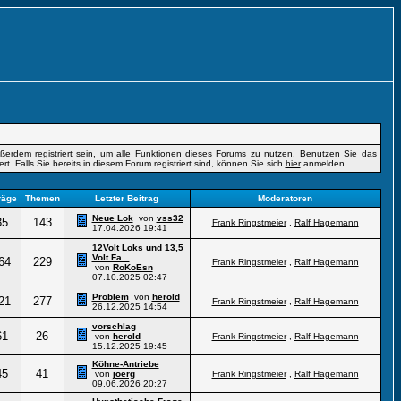
erdem registriert sein, um alle Funktionen dieses Forums zu nutzen. Benutzen Sie das
t. Falls Sie bereits in diesem Forum registriert sind, können Sie sich
hier
anmelden.
räge
Themen
Letzter Beitrag
Moderatoren
Neue Lok
von
vss32
35
143
Frank Ringstmeier
,
Ralf Hagemann
17.04.2026
19:41
12Volt Loks und 13,5
Volt Fa...
64
229
Frank Ringstmeier
,
Ralf Hagemann
von
RoKoEsn
07.10.2025
02:47
Problem
von
herold
21
277
Frank Ringstmeier
,
Ralf Hagemann
26.12.2025
14:54
vorschlag
61
26
von
herold
Frank Ringstmeier
,
Ralf Hagemann
15.12.2025
19:45
Köhne-Antriebe
45
41
von
joerg
Frank Ringstmeier
,
Ralf Hagemann
09.06.2026
20:27