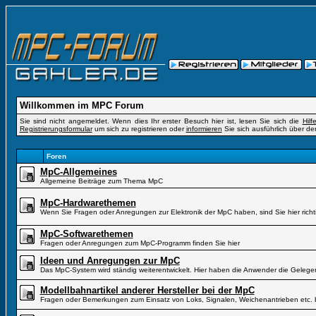
Willkommen im MPC Forum
Sie sind nicht angemeldet. Wenn dies Ihr erster Besuch hier ist, lesen Sie sich die
Hil
Registrierungsformular
um sich zu registrieren oder
informieren
Sie sich ausführlich über de
Foren
MpC-Allgemeines
Allgemeine Beiträge zum Thema MpC
MpC-Hardwarethemen
Wenn Sie Fragen oder Anregungen zur Elektronik der MpC haben, sind Sie hier richt
MpC-Softwarethemen
Fragen oder Anregungen zum MpC-Programm finden Sie hier
Ideen und Anregungen zur MpC
Das MpC-System wird ständig weiterentwickelt. Hier haben die Anwender die Gelegen
Modellbahnartikel anderer Hersteller bei der MpC
Fragen oder Bemerkungen zum Einsatz von Loks, Signalen, Weichenantrieben etc. 