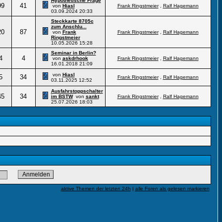
Hypothetische Frage
99
41
von
Hiasl
Frank Ringstmeier
,
Ralf Hagemann
03.09.2024
20:33
Steckkarte 8705c
zum Anschlu...
20
87
von
Frank
Frank Ringstmeier
,
Ralf Hagemann
Ringstmeier
10.05.2026
15:28
Seminar in Berlin?
4
4
von
askdrhook
Frank Ringstmeier
,
Ralf Hagemann
16.01.2018
21:09
von
Hiasl
5
34
Frank Ringstmeier
,
Ralf Hagemann
03.11.2025
12:52
Ausfahrstoppschalter
45
34
im BSTW
von
sankt
Frank Ringstmeier
,
Ralf Hagemann
25.07.2026
18:03
aktive Themen der letzten 24h
|
alle Foren als gelesen markieren