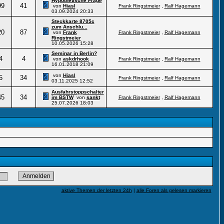
Hypothetische Frage
99
41
von
Hiasl
Frank Ringstmeier
,
Ralf Hagemann
03.09.2024
20:33
Steckkarte 8705c
zum Anschlu...
20
87
von
Frank
Frank Ringstmeier
,
Ralf Hagemann
Ringstmeier
10.05.2026
15:28
Seminar in Berlin?
4
4
von
askdrhook
Frank Ringstmeier
,
Ralf Hagemann
16.01.2018
21:09
von
Hiasl
5
34
Frank Ringstmeier
,
Ralf Hagemann
03.11.2025
12:52
Ausfahrstoppschalter
45
34
im BSTW
von
sankt
Frank Ringstmeier
,
Ralf Hagemann
25.07.2026
18:03
aktive Themen der letzten 24h
|
alle Foren als gelesen markieren