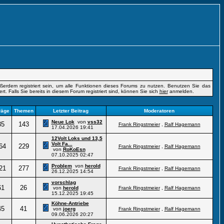
erdem registriert sein, um alle Funktionen dieses Forums zu nutzen. Benutzen Sie das
t. Falls Sie bereits in diesem Forum registriert sind, können Sie sich
hier
anmelden.
räge
Themen
Letzter Beitrag
Moderatoren
Neue Lok
von
vss32
35
143
Frank Ringstmeier
,
Ralf Hagemann
17.04.2026
19:41
12Volt Loks und 13,5
Volt Fa...
64
229
Frank Ringstmeier
,
Ralf Hagemann
von
RoKoEsn
07.10.2025
02:47
Problem
von
herold
21
277
Frank Ringstmeier
,
Ralf Hagemann
26.12.2025
14:54
vorschlag
61
26
von
herold
Frank Ringstmeier
,
Ralf Hagemann
15.12.2025
19:45
Köhne-Antriebe
45
41
von
joerg
Frank Ringstmeier
,
Ralf Hagemann
09.06.2026
20:27