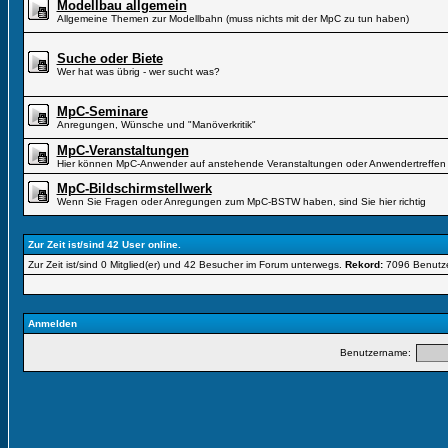
Modellbau allgemein
Allgemeine Themen zur Modellbahn (muss nichts mit der MpC zu tun haben)
Suche oder Biete
Wer hat was übrig - wer sucht was?
MpC-Seminare
Anregungen, Wünsche und "Manöverkritik"
MpC-Veranstaltungen
Hier können MpC-Anwender auf anstehende Veranstaltungen oder Anwendertreffen 
MpC-Bildschirmstellwerk
Wenn Sie Fragen oder Anregungen zum MpC-BSTW haben, sind Sie hier richtig
Zur Zeit ist/sind 42 User online.
Zur Zeit ist/sind 0 Mitglied(er) und 42 Besucher im Forum unterwegs.
Rekord:
7096 Benutz
Anmelden
Benutzername: