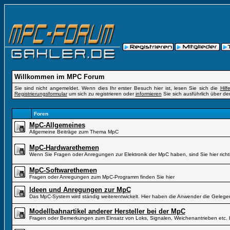
Willkommen im MPC Forum
Sie sind nicht angemeldet. Wenn dies Ihr erster Besuch hier ist, lesen Sie sich die
Hil
Registrierungsformular
um sich zu registrieren oder
informieren
Sie sich ausführlich über de
Foren
MpC-Allgemeines
Allgemeine Beiträge zum Thema MpC
MpC-Hardwarethemen
Wenn Sie Fragen oder Anregungen zur Elektronik der MpC haben, sind Sie hier richt
MpC-Softwarethemen
Fragen oder Anregungen zum MpC-Programm finden Sie hier
Ideen und Anregungen zur MpC
Das MpC-System wird ständig weiterentwickelt. Hier haben die Anwender die Gelegen
Modellbahnartikel anderer Hersteller bei der MpC
Fragen oder Bemerkungen zum Einsatz von Loks, Signalen, Weichenantrieben etc. 