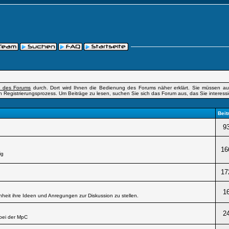
fe des Forums
durch. Dort wird Ihnen die Bedienung des Forums näher erklärt. Sie müssen auß
n Registrierungsprozess. Um Beiträge zu lesen, suchen Sie sich das Forum aus, das Sie interessier
Beit
9
16
ig
17
1
heit ihre Ideen und Anregungen zur Diskussion zu stellen.
2
bei der MpC