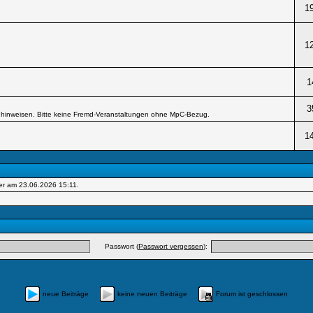
1
1
1
3
hinweisen. Bitte keine Fremd-Veranstaltungen ohne MpC-Bezug.
1
er am 23.06.2026
15:11
.
Passwort (
Passwort vergessen
):
neue Beiträge
keine neuen Beiträge
Forum ist geschlossen