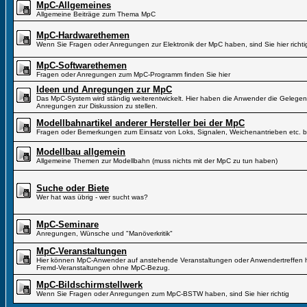
MpC-Allgemeines
Allgemeine Beiträge zum Thema MpC
MpC-Hardwarethemen
Wenn Sie Fragen oder Anregungen zur Elektronik der MpC haben, sind Sie hier richti
MpC-Softwarethemen
Fragen oder Anregungen zum MpC-Programm finden Sie hier
Ideen und Anregungen zur MpC
Das MpC-System wird ständig weiterentwickelt. Hier haben die Anwender die Gelegen
Anregungen zur Diskussion zu stellen.
Modellbahnartikel anderer Hersteller bei der MpC
Fragen oder Bemerkungen zum Einsatz von Loks, Signalen, Weichenantrieben etc. b
Modellbau allgemein
Allgemeine Themen zur Modellbahn (muss nichts mit der MpC zu tun haben)
Suche oder Biete
Wer hat was übrig - wer sucht was?
MpC-Seminare
Anregungen, Wünsche und "Manöverkritik"
MpC-Veranstaltungen
Hier können MpC-Anwender auf anstehende Veranstaltungen oder Anwendertreffen hi
Fremd-Veranstaltungen ohne MpC-Bezug.
MpC-Bildschirmstellwerk
Wenn Sie Fragen oder Anregungen zum MpC-BSTW haben, sind Sie hier richtig