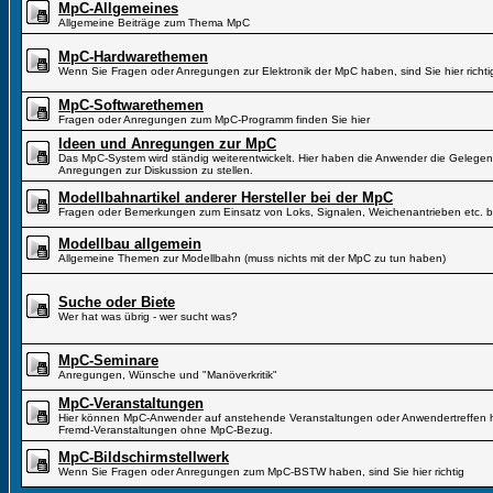
MpC-Allgemeines
Allgemeine Beiträge zum Thema MpC
MpC-Hardwarethemen
Wenn Sie Fragen oder Anregungen zur Elektronik der MpC haben, sind Sie hier richti
MpC-Softwarethemen
Fragen oder Anregungen zum MpC-Programm finden Sie hier
Ideen und Anregungen zur MpC
Das MpC-System wird ständig weiterentwickelt. Hier haben die Anwender die Gelegen
Anregungen zur Diskussion zu stellen.
Modellbahnartikel anderer Hersteller bei der MpC
Fragen oder Bemerkungen zum Einsatz von Loks, Signalen, Weichenantrieben etc. b
Modellbau allgemein
Allgemeine Themen zur Modellbahn (muss nichts mit der MpC zu tun haben)
Suche oder Biete
Wer hat was übrig - wer sucht was?
MpC-Seminare
Anregungen, Wünsche und "Manöverkritik"
MpC-Veranstaltungen
Hier können MpC-Anwender auf anstehende Veranstaltungen oder Anwendertreffen hi
Fremd-Veranstaltungen ohne MpC-Bezug.
MpC-Bildschirmstellwerk
Wenn Sie Fragen oder Anregungen zum MpC-BSTW haben, sind Sie hier richtig