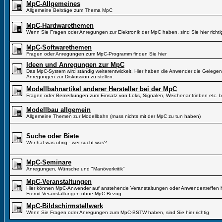
MpC-Allgemeines
Allgemeine Beiträge zum Thema MpC
MpC-Hardwarethemen
Wenn Sie Fragen oder Anregungen zur Elektronik der MpC haben, sind Sie hier richti
MpC-Softwarethemen
Fragen oder Anregungen zum MpC-Programm finden Sie hier
Ideen und Anregungen zur MpC
Das MpC-System wird ständig weiterentwickelt. Hier haben die Anwender die Gelegen
Anregungen zur Diskussion zu stellen.
Modellbahnartikel anderer Hersteller bei der MpC
Fragen oder Bemerkungen zum Einsatz von Loks, Signalen, Weichenantrieben etc. b
Modellbau allgemein
Allgemeine Themen zur Modellbahn (muss nichts mit der MpC zu tun haben)
Suche oder Biete
Wer hat was übrig - wer sucht was?
MpC-Seminare
Anregungen, Wünsche und "Manöverkritik"
MpC-Veranstaltungen
Hier können MpC-Anwender auf anstehende Veranstaltungen oder Anwendertreffen hi
Fremd-Veranstaltungen ohne MpC-Bezug.
MpC-Bildschirmstellwerk
Wenn Sie Fragen oder Anregungen zum MpC-BSTW haben, sind Sie hier richtig