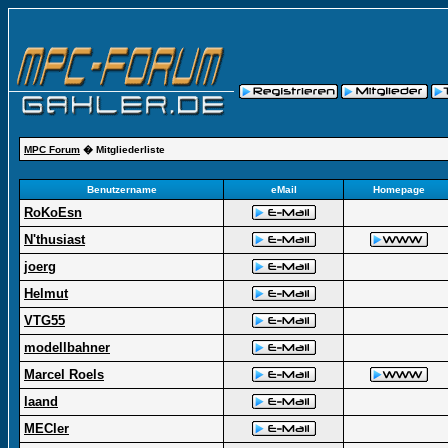
MPC Forum
� Mitgliederliste
Benutzername
eMail
Homepage
RoKoEsn
N'thusiast
joerg
Helmut
VTG55
modellbahner
Marcel Roels
laand
MECler