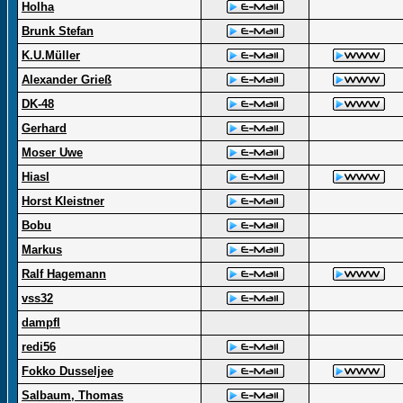
Holha
Brunk Stefan
K.U.Müller
Alexander Grieß
DK-48
Gerhard
Moser Uwe
Hiasl
Horst Kleistner
Bobu
Markus
Ralf Hagemann
vss32
dampfl
redi56
Fokko Dusseljee
Salbaum, Thomas