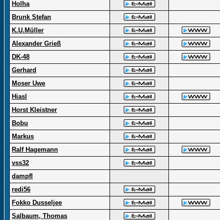
Holha
Brunk Stefan
K.U.Müller
Alexander Grieß
DK-48
Gerhard
Moser Uwe
Hiasl
Horst Kleistner
Bobu
Markus
Ralf Hagemann
vss32
dampfl
redi56
Fokko Dusseljee
Salbaum, Thomas