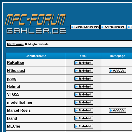
MPC Forum
� Mitgliederliste
Benutzername
eMail
Homepage
RoKoEsn
N'thusiast
joerg
Helmut
VTG55
modellbahner
Marcel Roels
laand
MECler