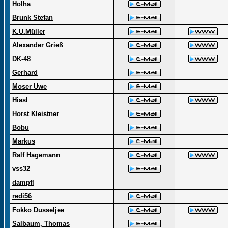
Holha
Brunk Stefan
K.U.Müller
Alexander Grieß
DK-48
Gerhard
Moser Uwe
Hiasl
Horst Kleistner
Bobu
Markus
Ralf Hagemann
vss32
dampfl
redi56
Fokko Dusseljee
Salbaum, Thomas