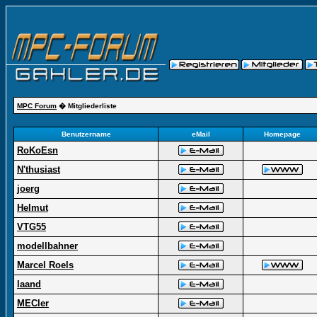
MPC Forum
� Mitgliederliste
Benutzername
eMail
Homepage
RoKoEsn
N'thusiast
joerg
Helmut
VTG55
modellbahner
Marcel Roels
laand
MECler