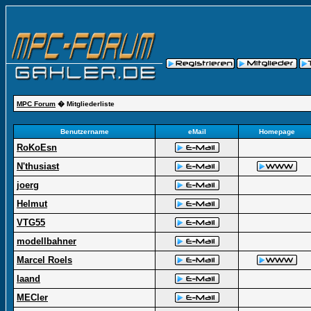
MPC Forum
� Mitgliederliste
Benutzername
eMail
Homepage
RoKoEsn
N'thusiast
joerg
Helmut
VTG55
modellbahner
Marcel Roels
laand
MECler