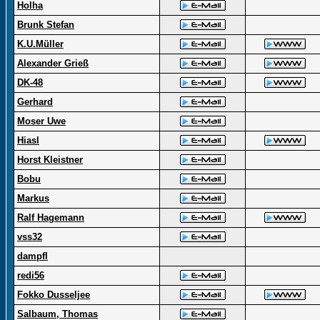
Holha
Brunk Stefan
K.U.Müller
Alexander Grieß
DK-48
Gerhard
Moser Uwe
Hiasl
Horst Kleistner
Bobu
Markus
Ralf Hagemann
vss32
dampfl
redi56
Fokko Dusseljee
Salbaum, Thomas