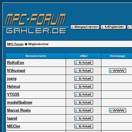
MPC Forum
� Mitgliederliste
Benutzername
eMail
Homepage
RoKoEsn
N'thusiast
joerg
Helmut
VTG55
modellbahner
Marcel Roels
laand
MECler