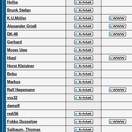
Holha
Brunk Stefan
K.U.Müller
Alexander Grieß
DK-48
Gerhard
Moser Uwe
Hiasl
Horst Kleistner
Bobu
Markus
Ralf Hagemann
vss32
dampfl
redi56
Fokko Dusseljee
Salbaum, Thomas