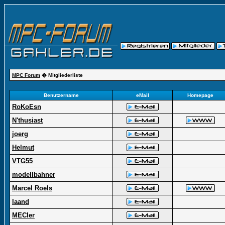
MPC Forum
� Mitgliederliste
Benutzername
eMail
Homepage
RoKoEsn
N'thusiast
joerg
Helmut
VTG55
modellbahner
Marcel Roels
laand
MECler