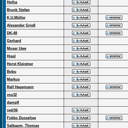
Holha
Brunk Stefan
K.U.Müller
Alexander Grieß
DK-48
Gerhard
Moser Uwe
Hiasl
Horst Kleistner
Bobu
Markus
Ralf Hagemann
vss32
dampfl
redi56
Fokko Dusseljee
Salbaum, Thomas