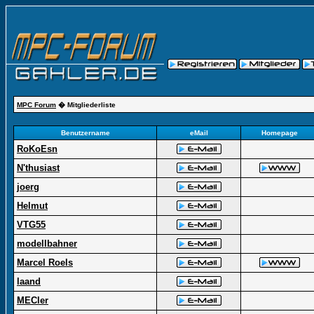
MPC Forum
� Mitgliederliste
Benutzername
eMail
Homepage
RoKoEsn
N'thusiast
joerg
Helmut
VTG55
modellbahner
Marcel Roels
laand
MECler