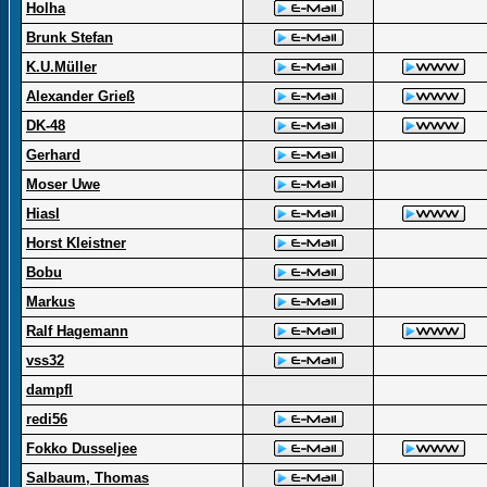
Holha
Brunk Stefan
K.U.Müller
Alexander Grieß
DK-48
Gerhard
Moser Uwe
Hiasl
Horst Kleistner
Bobu
Markus
Ralf Hagemann
vss32
dampfl
redi56
Fokko Dusseljee
Salbaum, Thomas