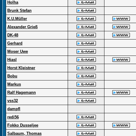
Holha
Brunk Stefan
K.U.Müller
Alexander Grieß
DK-48
Gerhard
Moser Uwe
Hiasl
Horst Kleistner
Bobu
Markus
Ralf Hagemann
vss32
dampfl
redi56
Fokko Dusseljee
Salbaum, Thomas