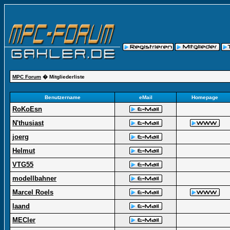
MPC Forum
� Mitgliederliste
Benutzername
eMail
Homepage
RoKoEsn
N'thusiast
joerg
Helmut
VTG55
modellbahner
Marcel Roels
laand
MECler