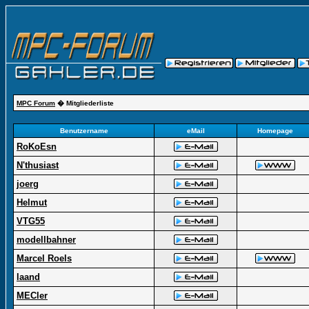
MPC Forum
� Mitgliederliste
Benutzername
eMail
Homepage
RoKoEsn
N'thusiast
joerg
Helmut
VTG55
modellbahner
Marcel Roels
laand
MECler