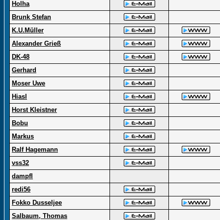
Holha
Brunk Stefan
K.U.Müller
Alexander Grieß
DK-48
Gerhard
Moser Uwe
Hiasl
Horst Kleistner
Bobu
Markus
Ralf Hagemann
vss32
dampfl
redi56
Fokko Dusseljee
Salbaum, Thomas