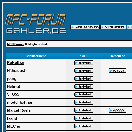
MPC Forum
� Mitgliederliste
Benutzername
eMail
Homepage
RoKoEsn
N'thusiast
joerg
Helmut
VTG55
modellbahner
Marcel Roels
laand
MECler