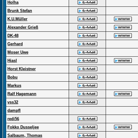
Holha
Brunk Stefan
K.U.Müller
Alexander Grieß
DK-48
Gerhard
Moser Uwe
Hiasl
Horst Kleistner
Bobu
Markus
Ralf Hagemann
vss32
dampfl
redi56
Fokko Dusseljee
Salbaum, Thomas