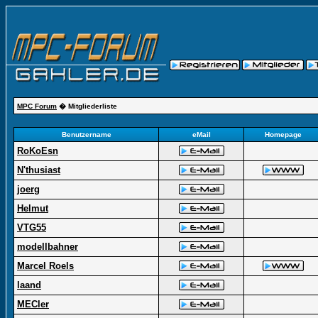
MPC Forum
� Mitgliederliste
Benutzername
eMail
Homepage
RoKoEsn
N'thusiast
joerg
Helmut
VTG55
modellbahner
Marcel Roels
laand
MECler