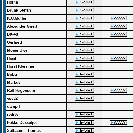
Holha
Brunk Stefan
K.U.Müller
Alexander Grieß
DK-48
Gerhard
Moser Uwe
Hiasl
Horst Kleistner
Bobu
Markus
Ralf Hagemann
vss32
dampfl
redi56
Fokko Dusseljee
Salbaum, Thomas