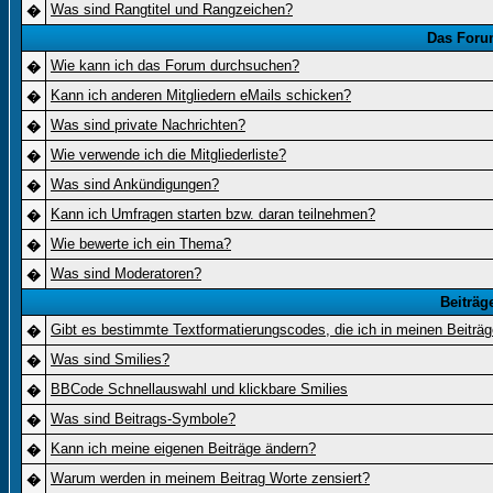
Was sind Rangtitel und Rangzeichen?
�
Das Foru
Wie kann ich das Forum durchsuchen?
�
Kann ich anderen Mitgliedern eMails schicken?
�
Was sind private Nachrichten?
�
Wie verwende ich die Mitgliederliste?
�
Was sind Ankündigungen?
�
Kann ich Umfragen starten bzw. daran teilnehmen?
�
Wie bewerte ich ein Thema?
�
Was sind Moderatoren?
�
Beiträg
Gibt es bestimmte Textformatierungscodes, die ich in meinen Beiträ
�
Was sind Smilies?
�
BBCode Schnellauswahl und klickbare Smilies
�
Was sind Beitrags-Symbole?
�
Kann ich meine eigenen Beiträge ändern?
�
Warum werden in meinem Beitrag Worte zensiert?
�