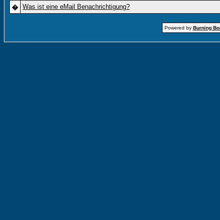
Was ist eine eMail Benachrichtigung?
�
Powered by
Burning Boa