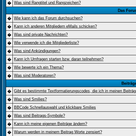
Was sind Rangtitel und Rangzeichen?
�
Das Foru
Wie kann ich das Forum durchsuchen?
�
Kann ich anderen Mitgliedern eMails schicken?
�
Was sind private Nachrichten?
�
Wie verwende ich die Mitgliederliste?
�
Was sind Ankündigungen?
�
Kann ich Umfragen starten bzw. daran teilnehmen?
�
Wie bewerte ich ein Thema?
�
Was sind Moderatoren?
�
Beiträg
Gibt es bestimmte Textformatierungscodes, die ich in meinen Beiträ
�
Was sind Smilies?
�
BBCode Schnellauswahl und klickbare Smilies
�
Was sind Beitrags-Symbole?
�
Kann ich meine eigenen Beiträge ändern?
�
Warum werden in meinem Beitrag Worte zensiert?
�