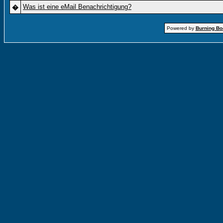
Was ist eine eMail Benachrichtigung?
�
Powered by
Burning Boa