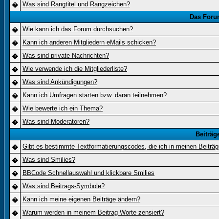
Was sind Rangtitel und Rangzeichen?
�
Das Foru
Wie kann ich das Forum durchsuchen?
�
Kann ich anderen Mitgliedern eMails schicken?
�
Was sind private Nachrichten?
�
Wie verwende ich die Mitgliederliste?
�
Was sind Ankündigungen?
�
Kann ich Umfragen starten bzw. daran teilnehmen?
�
Wie bewerte ich ein Thema?
�
Was sind Moderatoren?
�
Beiträg
Gibt es bestimmte Textformatierungscodes, die ich in meinen Beiträ
�
Was sind Smilies?
�
BBCode Schnellauswahl und klickbare Smilies
�
Was sind Beitrags-Symbole?
�
Kann ich meine eigenen Beiträge ändern?
�
Warum werden in meinem Beitrag Worte zensiert?
�