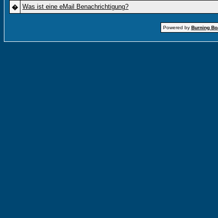
Was ist eine eMail Benachrichtigung?
�
Powered by
Burning Boa