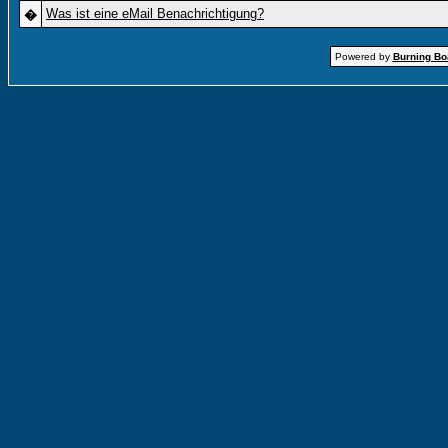
Was ist eine eMail Benachrichtigung?
�
Powered by
Burning Boa