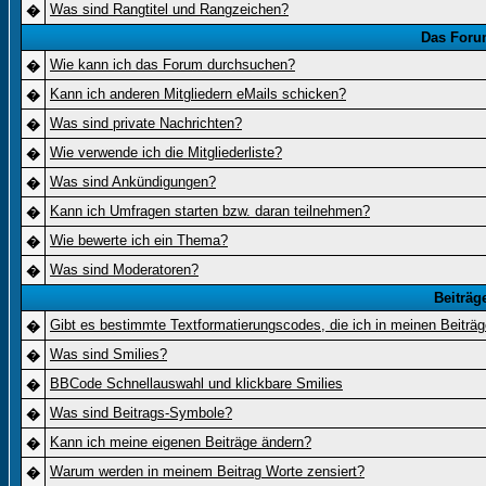
Was sind Rangtitel und Rangzeichen?
�
Das Foru
Wie kann ich das Forum durchsuchen?
�
Kann ich anderen Mitgliedern eMails schicken?
�
Was sind private Nachrichten?
�
Wie verwende ich die Mitgliederliste?
�
Was sind Ankündigungen?
�
Kann ich Umfragen starten bzw. daran teilnehmen?
�
Wie bewerte ich ein Thema?
�
Was sind Moderatoren?
�
Beiträg
Gibt es bestimmte Textformatierungscodes, die ich in meinen Beiträ
�
Was sind Smilies?
�
BBCode Schnellauswahl und klickbare Smilies
�
Was sind Beitrags-Symbole?
�
Kann ich meine eigenen Beiträge ändern?
�
Warum werden in meinem Beitrag Worte zensiert?
�