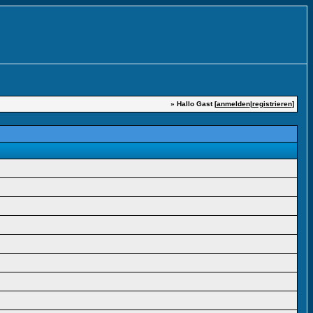
» Hallo Gast [
anmelden
|
registrieren
]