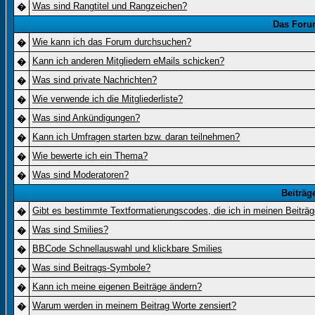
Was sind Rangtitel und Rangzeichen?
�
Das Foru
Wie kann ich das Forum durchsuchen?
�
Kann ich anderen Mitgliedern eMails schicken?
�
Was sind private Nachrichten?
�
Wie verwende ich die Mitgliederliste?
�
Was sind Ankündigungen?
�
Kann ich Umfragen starten bzw. daran teilnehmen?
�
Wie bewerte ich ein Thema?
�
Was sind Moderatoren?
�
Beiträg
Gibt es bestimmte Textformatierungscodes, die ich in meinen Beiträ
�
Was sind Smilies?
�
BBCode Schnellauswahl und klickbare Smilies
�
Was sind Beitrags-Symbole?
�
Kann ich meine eigenen Beiträge ändern?
�
Warum werden in meinem Beitrag Worte zensiert?
�