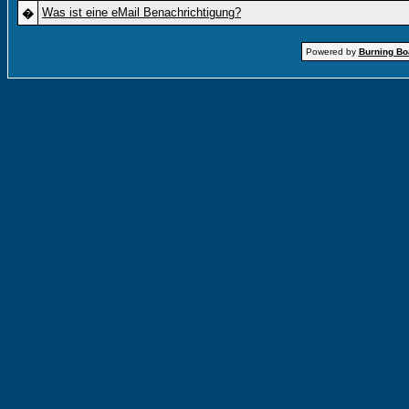
Was ist eine eMail Benachrichtigung?
�
Powered by
Burning Boa