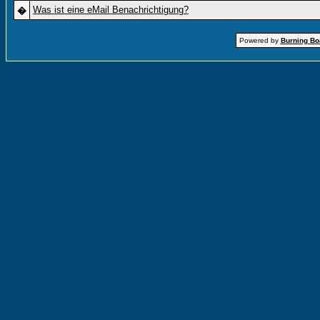
Was ist eine eMail Benachrichtigung?
�
Powered by
Burning Boa