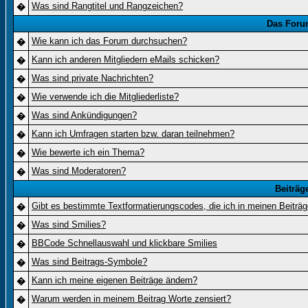
Was sind Rangtitel und Rangzeichen?
�
Das Foru
Wie kann ich das Forum durchsuchen?
�
Kann ich anderen Mitgliedern eMails schicken?
�
Was sind private Nachrichten?
�
Wie verwende ich die Mitgliederliste?
�
Was sind Ankündigungen?
�
Kann ich Umfragen starten bzw. daran teilnehmen?
�
Wie bewerte ich ein Thema?
�
Was sind Moderatoren?
�
Beiträg
Gibt es bestimmte Textformatierungscodes, die ich in meinen Beiträ
�
Was sind Smilies?
�
BBCode Schnellauswahl und klickbare Smilies
�
Was sind Beitrags-Symbole?
�
Kann ich meine eigenen Beiträge ändern?
�
Warum werden in meinem Beitrag Worte zensiert?
�