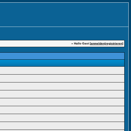
» Hallo Gast [
anmelden
|
registrieren
]