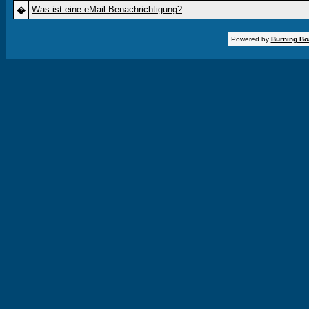
Was ist eine eMail Benachrichtigung?
�
Powered by
Burning Boa