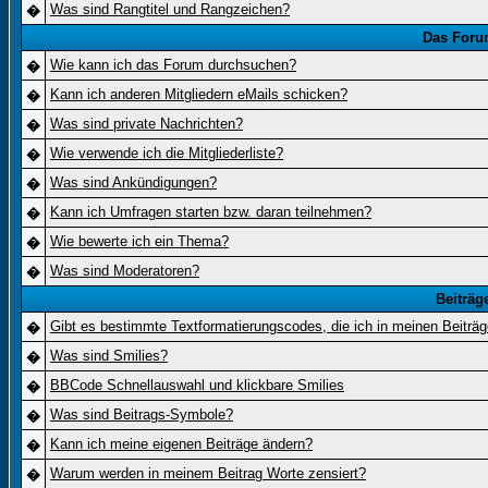
Was sind Rangtitel und Rangzeichen?
�
Das Foru
Wie kann ich das Forum durchsuchen?
�
Kann ich anderen Mitgliedern eMails schicken?
�
Was sind private Nachrichten?
�
Wie verwende ich die Mitgliederliste?
�
Was sind Ankündigungen?
�
Kann ich Umfragen starten bzw. daran teilnehmen?
�
Wie bewerte ich ein Thema?
�
Was sind Moderatoren?
�
Beiträg
Gibt es bestimmte Textformatierungscodes, die ich in meinen Beiträ
�
Was sind Smilies?
�
BBCode Schnellauswahl und klickbare Smilies
�
Was sind Beitrags-Symbole?
�
Kann ich meine eigenen Beiträge ändern?
�
Warum werden in meinem Beitrag Worte zensiert?
�