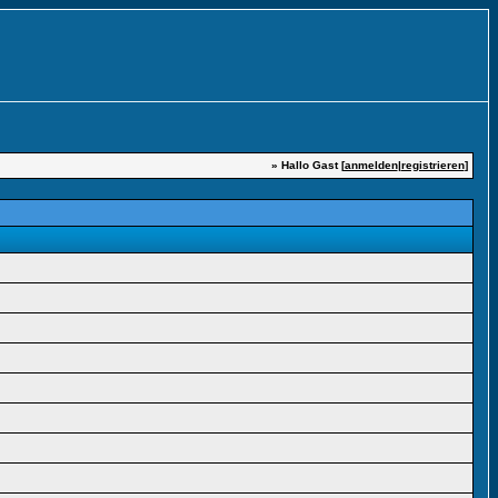
» Hallo Gast [
anmelden
|
registrieren
]