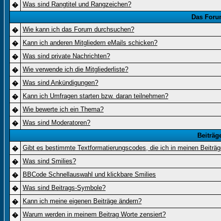
Was sind Rangtitel und Rangzeichen?
�
Das Foru
Wie kann ich das Forum durchsuchen?
�
Kann ich anderen Mitgliedern eMails schicken?
�
Was sind private Nachrichten?
�
Wie verwende ich die Mitgliederliste?
�
Was sind Ankündigungen?
�
Kann ich Umfragen starten bzw. daran teilnehmen?
�
Wie bewerte ich ein Thema?
�
Was sind Moderatoren?
�
Beiträg
Gibt es bestimmte Textformatierungscodes, die ich in meinen Beiträ
�
Was sind Smilies?
�
BBCode Schnellauswahl und klickbare Smilies
�
Was sind Beitrags-Symbole?
�
Kann ich meine eigenen Beiträge ändern?
�
Warum werden in meinem Beitrag Worte zensiert?
�