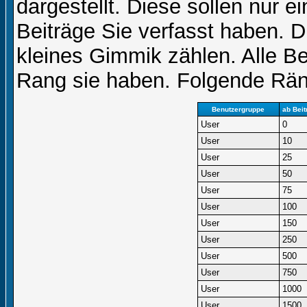
dargestellt. Diese sollen nur ei
Beiträge Sie verfasst haben. D
kleines Gimmik zählen. Alle Be
Rang sie haben. Folgende Räng
Benutzergruppe
ab Beit
User
0
User
10
User
25
User
50
User
75
User
100
User
150
User
250
User
500
User
750
User
1000
User
1500