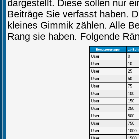
dargestellt. Diese sollen nur ei
Beiträge Sie verfasst haben. D
kleines Gimmik zählen. Alle Be
Rang sie haben. Folgende Räng
Benutzergruppe
ab Beit
User
0
User
10
User
25
User
50
User
75
User
100
User
150
User
250
User
500
User
750
User
1000
User
1500