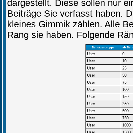
dargestellt. Diese sollen nur ei
Beiträge Sie verfasst haben. D
kleines Gimmik zählen. Alle Be
Rang sie haben. Folgende Räng
Benutzergruppe
ab Beit
User
0
User
10
User
25
User
50
User
75
User
100
User
150
User
250
User
500
User
750
User
1000
User
1500