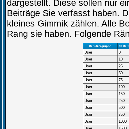
dargestellt. Diese sollen nur ei
Beiträge Sie verfasst haben. D
kleines Gimmik zählen. Alle Be
Rang sie haben. Folgende Räng
Benutzergruppe
ab Beit
User
0
User
10
User
25
User
50
User
75
User
100
User
150
User
250
User
500
User
750
User
1000
User
1500