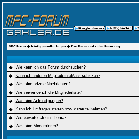
MPC Forum
�
Häufig gestellte Fragen
� Das Forum und seine Benutzung
Wie kann ich das Forum durchsuchen?
�
Kann ich anderen Mitgliedern eMails schicken?
�
Was sind private Nachrichten?
�
Wie verwende ich die Mitgliederliste?
�
Was sind Ankündigungen?
�
Kann ich Umfragen starten bzw. daran teilnehmen?
�
Wie bewerte ich ein Thema?
�
Was sind Moderatoren?
�