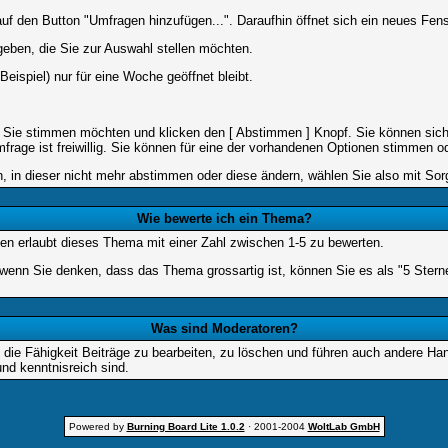
 den Button "Umfragen hinzufügen...". Daraufhin öffnet sich ein neues Fenst
geben, die Sie zur Auswahl stellen möchten.
eispiel) nur für eine Woche geöffnet bleibt.
e Sie stimmen möchten und klicken den [ Abstimmen ] Knopf. Sie können sich
frage ist freiwillig. Sie können für eine der vorhandenen Optionen stimmen 
 in dieser nicht mehr abstimmen oder diese ändern, wählen Sie also mit Sorg
Wie bewerte ich ein Thema?
n erlaubt dieses Thema mit einer Zahl zwischen 1-5 zu bewerten.
r wenn Sie denken, dass das Thema grossartig ist, können Sie es als "5 Ster
Was sind Moderatoren?
die Fähigkeit Beiträge zu bearbeiten, zu löschen und führen auch andere H
nd kenntnisreich sind.
Powered by
Burning Board Lite 1.0.2
· 2001-2004
WoltLab GmbH