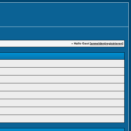
» Hallo Gast [
anmelden
|
registrieren
]