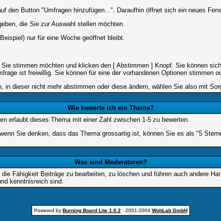
 den Button "Umfragen hinzufügen...". Daraufhin öffnet sich ein neues Fenst
geben, die Sie zur Auswahl stellen möchten.
eispiel) nur für eine Woche geöffnet bleibt.
e Sie stimmen möchten und klicken den [ Abstimmen ] Knopf. Sie können sich
frage ist freiwillig. Sie können für eine der vorhandenen Optionen stimmen 
 in dieser nicht mehr abstimmen oder diese ändern, wählen Sie also mit Sorg
Wie bewerte ich ein Thema?
n erlaubt dieses Thema mit einer Zahl zwischen 1-5 zu bewerten.
r wenn Sie denken, dass das Thema grossartig ist, können Sie es als "5 Ster
Was sind Moderatoren?
die Fähigkeit Beiträge zu bearbeiten, zu löschen und führen auch andere H
nd kenntnisreich sind.
Powered by
Burning Board Lite 1.0.2
· 2001-2004
WoltLab GmbH