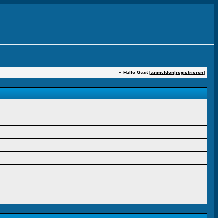
» Hallo Gast [
anmelden
|
registrieren
]