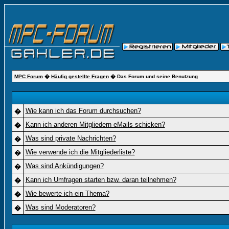
MPC Forum
�
Häufig gestellte Fragen
� Das Forum und seine Benutzung
Wie kann ich das Forum durchsuchen?
�
Kann ich anderen Mitgliedern eMails schicken?
�
Was sind private Nachrichten?
�
Wie verwende ich die Mitgliederliste?
�
Was sind Ankündigungen?
�
Kann ich Umfragen starten bzw. daran teilnehmen?
�
Wie bewerte ich ein Thema?
�
Was sind Moderatoren?
�