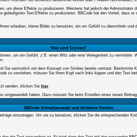
 um diese Effekte zu produzieren. Meistens hat jedoch der Administrator
e geläufigsten Text-Effekte zu produzieren. BBCode hat den Vorteil, dass er 
e Ihnen erlauben, kleine Bilder zu benutzen, ein um Gefühl zu übermitteln und
Was sind Smilies?
en können, um ein Gefühl, z.B. einen Witz oder eine Verlegenheit zu vermittel
n.
nd Sie vermutlich mit dem Konzept von Smilies bereits vertraut. Bestimmte
ode zu verstehen, müssen Sie Ihren Kopf nach links kippen und den Text be
tzt werden, klicken Sie
hier
.
lies umgewandelt haben. Dazu müssen Sie beim Erstellen eines neuen Beitrags
BBCode Schnellauswahl und klickbare Smilies
Beiträge einzutragen. Um sie zu benutzen, klicken Sie die entsprechenden K
 den der Text einzugeben ist. Er trägt dann den Text mit den passenden BBCo