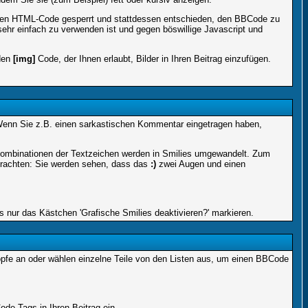
 den HTML-Code gesperrt und stattdessen entschieden, den BBCode zu
sehr einfach zu verwenden ist und gegen böswillige Javascript und
 den
[img]
Code, der Ihnen erlaubt, Bilder in Ihren Beitrag einzufügen.
n. Wenn Sie z.B. einen sarkastischen Kommentar eingetragen haben,
 Kombinationen der Textzeichen werden in Smilies umgewandelt. Zum
trachten: Sie werden sehen, dass das
:)
zwei Augen und einen
 nur das Kästchen 'Grafische Smilies deaktivieren?' markieren.
nöpfe an oder wählen einzelne Teile von den Listen aus, um einen BBCode
de Tags in Ihren Beitrag ein.