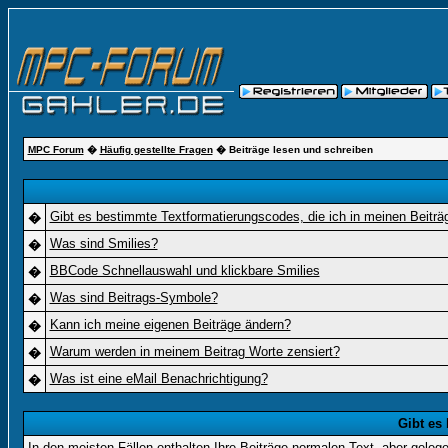
MPC Forum
�
Häufig gestellte Fragen
� Beiträge lesen und schreiben
Gibt es bestimmte Textformatierungscodes, die ich in meinen Beitr
�
Was sind Smilies?
�
BBCode Schnellauswahl und klickbare Smilies
�
Was sind Beitrags-Symbole?
�
Kann ich meine eigenen Beiträge ändern?
�
Warum werden in meinem Beitrag Worte zensiert?
�
Was ist eine eMail Benachrichtigung?
�
Gibt es
In den meisten Fällen enthalten Ihre Beiträge normalen Text, aber geleg