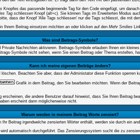
s Knopfes das passende beginnende Tag für den Code eingefügt, um danach d
les Tag schliessen
Knopf (alt+c). Sie können Tags im Erweiterten Modus auc
tte, dass der Knopf 'Alle Tags schliessen' nur die Tags schliesst, die mit de
 in Ihrem Beitrag einsetzen möchten an oder klicken auf den
Mehr Smilies
Link
Was sind Beitrags-Symbole?
Private Nachrichten aktivieren. Beitrags-Symbole erlauben Ihnen ein kleine
itrags-Symbole nicht sehen, wenn Sie einen Beitrag oder Thema erstellen, hat
Kann ich meine eigenen Beiträge ändern?
nd löschen. Beachten Sie aber, dass der Administator diese Funktion sperren 
Grafik in dem Beitrag, den Sie bearbeiten möchten. Wenn der Beitr
rscheinen, die andere Benutzer darauf hinweist, dass Sie Ihren Beitrag bea
haben erscheint dann möglicherweise nicht.
Warum werden in meinem Beitrag Worte zensiert?
hr Beitrag irgendwelche zensierten Wörter enthält, werden sie durch ein and
n wird automatisch durchgeführt. Das Zensierungssystem sucht die zu zensier