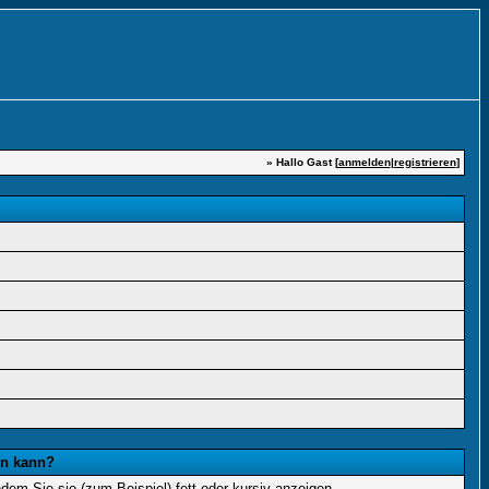
» Hallo Gast [
anmelden
|
registrieren
]
en kann?
dem Sie sie (zum Beispiel) fett oder kursiv anzeigen.