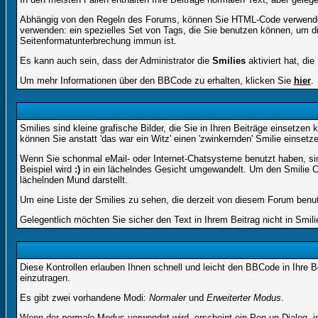
Abhängig von den Regeln des Forums, können Sie HTML-Code verwenden,
verwenden: ein spezielles Set von Tags, die Sie benutzen können, um di
Seitenformatunterbrechung immun ist.
Es kann auch sein, dass der Administrator die
Smilies
aktiviert hat, di
Um mehr Informationen über den BBCode zu erhalten, klicken Sie
hier
.
Smilies sind kleine grafische Bilder, die Sie in Ihren Beiträge einsetz
können Sie anstatt 'das war ein Witz' einen 'zwinkernden' Smilie einsetze
Wenn Sie schonmal eMail- oder Internet-Chatsysteme benutzt haben, si
Beispiel wird
:)
in ein lächelndes Gesicht umgewandelt. Um den Smilie C
lächelnden Mund darstellt.
Um eine Liste der Smilies zu sehen, die derzeit von diesem Forum benu
Gelegentlich möchten Sie sicher den Text in Ihrem Beitrag nicht in Smi
Diese Kontrollen erlauben Ihnen schnell und leicht den BBCode in Ihre 
einzutragen.
Es gibt zwei vorhandene Modi:
Normaler
und
Erweiterter Modus
.
Wenn der
normale
Modus verwendet wird, erscheint ein Pop-up Dialog, in