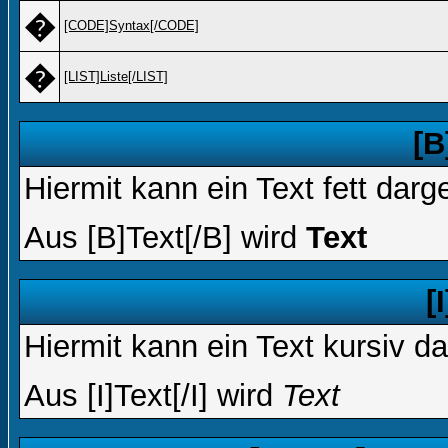
�
[CODE]Syntax[/CODE]
�
[LIST]Liste[/LIST]
[B
Hiermit kann ein Text fett darg
Aus [B]Text[/B] wird
Text
[
Hiermit kann ein Text kursiv da
Aus [I]Text[/I] wird
Text