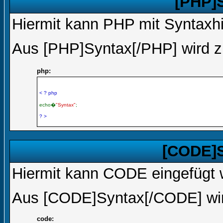
[PHP]
Hiermit kann PHP mit Syntaxhi
Aus [PHP]Syntax[/PHP] wird z
php:
< ? php
echo�
"Syntax"
;
? >
[CODE]S
Hiermit kann CODE eingefügt 
Aus [CODE]Syntax[/CODE] wir
code: