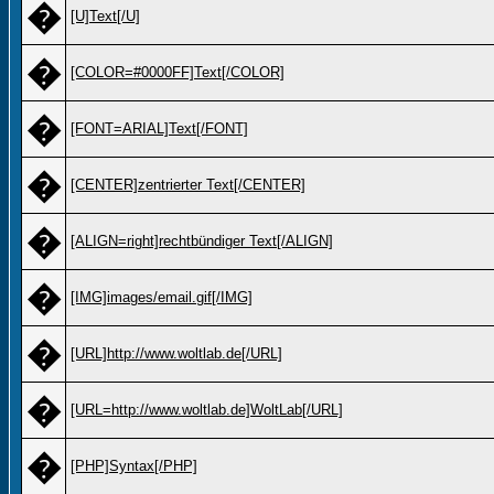
�
[U]Text[/U]
�
[COLOR=#0000FF]Text[/COLOR]
�
[FONT=ARIAL]Text[/FONT]
�
[CENTER]zentrierter Text[/CENTER]
�
[ALIGN=right]rechtbündiger Text[/ALIGN]
�
[IMG]images/email.gif[/IMG]
�
[URL]http://www.woltlab.de[/URL]
�
[URL=http://www.woltlab.de]WoltLab[/URL]
�
[PHP]Syntax[/PHP]