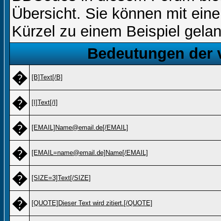
Übersicht. Sie können mit ein
Kürzel zu einem Beispiel gela
Bedeutungen der 
�
[B]Text[/B]
�
[I]Text[/I]
�
[EMAIL]Name@email.de[/EMAIL]
�
[EMAIL=name@email.de]Name[/EMAIL]
�
[SIZE=3]Text[/SIZE]
�
[QUOTE]Dieser Text wird zitiert.[/QUOTE]