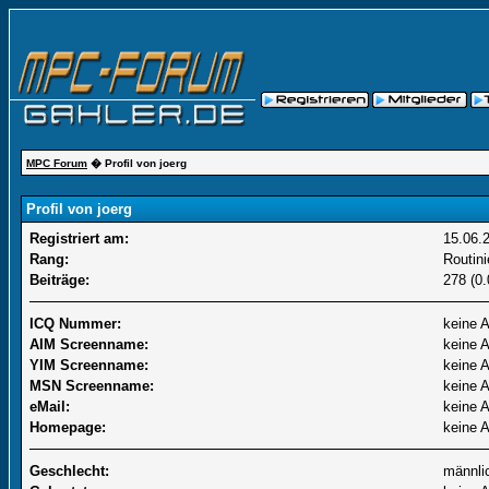
MPC Forum
� Profil von joerg
Profil von joerg
Registriert am:
15.06.
Rang:
Routin
Beiträge:
278 (0.
ICQ Nummer:
keine 
AIM Screenname:
keine 
YIM Screenname:
keine 
MSN Screenname:
keine 
eMail:
keine 
Homepage:
keine 
Geschlecht:
männli