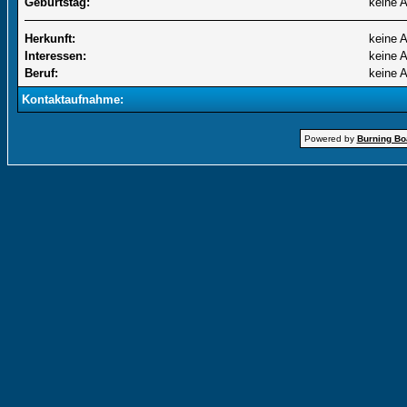
Geburtstag:
keine 
Herkunft:
keine 
Interessen:
keine 
Beruf:
keine 
Kontaktaufnahme:
Powered by
Burning Boa